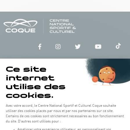
Horaires d'ouverture du batiment de la Coque :
Lundi - vendredi : 06h30 - 22h00
Weekend : 07h30 - 19h00
Pensez à vous informer des horaires d'ouverture de chaque activité.
Accès :
COQUE • 2 rue Léon Hengen, Luxembourg (L-1745)