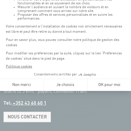
Transport en commun: Arrêt Tram "Coque"
:
Parkings
Parking Coque
: payant -
3 heures offertes pour les
(1)
clients Coque
(hors manifestations)
Pendant les jours d'événements à la Coque, les places de parkings sont
restreintes. Veuillez privilégier les transports en commun dans la mesure du
possible.
Erasme (150m) : payant.
(2)
Konrad Adenauer (1 km)
:
payant.
(3)
Place de l'Europe (1.1 km) : payant, connexion Tram.
(4)
Glacis (2.5 km) : payant, connexion Tram.
Tel:
+352 43 60 60 1
NOUS CONTACTER
Leaflet
|
Map tiles by Carto, under CC BY 3.0. Data by OpenStreetMap, under
ODbL.