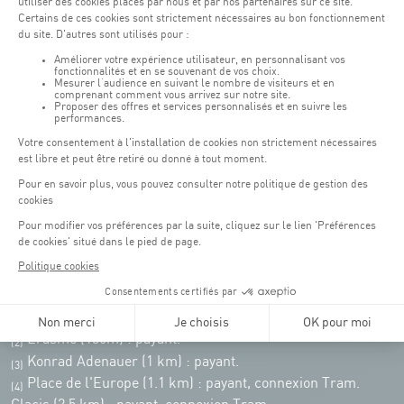
Weekend : 07h30 - 19h00
Pensez à vous informer des horaires d'ouverture de chaque activité.
Accès :
COQUE • 2 rue Léon Hengen, Luxembourg (L-1745)
Transport en commun: Arrêt Tram "Coque"
:
Parkings
Parking Coque
: payant -
3 heures offertes pour les
(1)
clients Coque
(hors manifestations)
Pendant les jours d'événements à la Coque, les places de parkings sont
restreintes. Veuillez privilégier les transports en commun dans la mesure du
possible.
Erasme (150m) : payant.
(2)
Konrad Adenauer (1 km)
:
payant.
(3)
Place de l'Europe (1.1 km) : payant, connexion Tram.
(4)