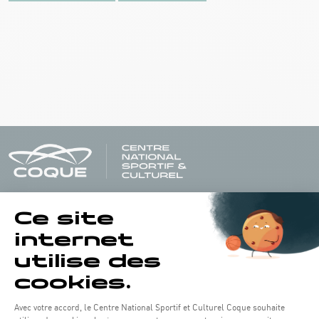
Horaires d'ouverture du batiment de la Coque :
Lundi - vendredi : 06h30 - 22h00