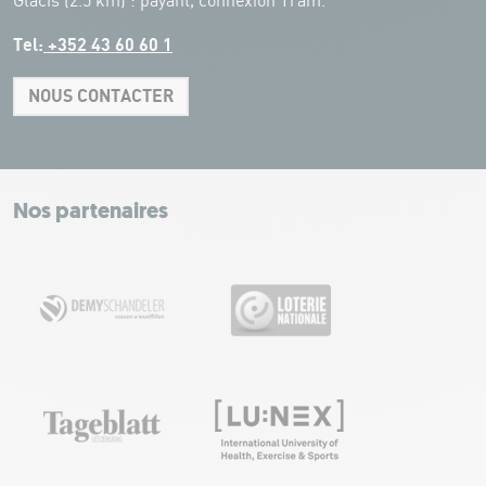
Glacis (2.5 km) : payant, connexion Tram.
Tel:
+352 43 60 60 1
NOUS CONTACTER
Leaflet
|
Map tiles by Carto, under CC BY 3.0. Data by OpenStreetMap, under
ODbL.
+
−
Nos partenaires