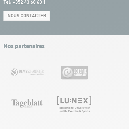
Tel:
+352 43 60 60 1
NOUS CONTACTER
Leaflet
|
Map tiles by Carto, under CC BY 3.0. Data by OpenStreetMap, under
ODbL.
+
−
Nos partenaires