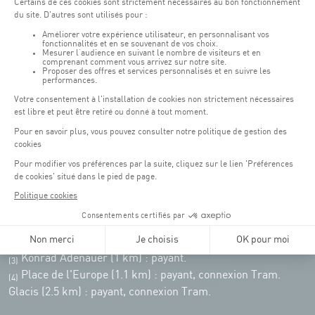
Pensez à vous informer des horaires d'ouverture de chaque activité.
Accès :
COQUE • 2 rue Léon Hengen, Luxembourg (L-1745)
Transport en commun: Arrêt Tram "Coque"
:
Parkings
Parking Coque
: payant -
3 heures offertes pour les
(1)
clients Coque
(hors manifestations)
Pendant les jours d'événements à la Coque, les places de parkings sont
restreintes. Veuillez privilégier les transports en commun dans la mesure du
possible.
Erasme (150m) : payant.
(2)
Konrad Adenauer (1 km)
:
payant.
(3)
Place de l'Europe (1.1 km) : payant, connexion Tram.
(4)
Glacis (2.5 km) : payant, connexion Tram.