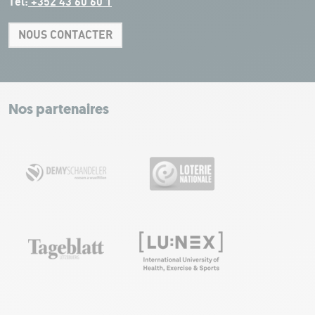
Tel:
+352 43 60 60 1
NOUS CONTACTER
Leaflet
|
Map tiles by Carto, under CC BY 3.0. Data by OpenStreetMap, under
ODbL.
+
−
Nos partenaires