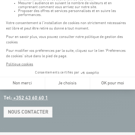
:
Parkings
Parking Coque
: payant -
3 heures offertes pour les
(1)
clients Coque
(hors manifestations)
Pendant les jours d'événements à la Coque, les places de parkings sont
restreintes. Veuillez privilégier les transports en commun dans la mesure du
possible.
Erasme (150m) : payant.
(2)
Konrad Adenauer (1 km)
:
payant.
(3)
Place de l'Europe (1.1 km) : payant, connexion Tram.
(4)
Glacis (2.5 km) : payant, connexion Tram.
Tel:
+352 43 60 60 1
NOUS CONTACTER
Leaflet
|
Map tiles by Carto, under CC BY 3.0. Data by OpenStreetMap, under
ODbL.
+