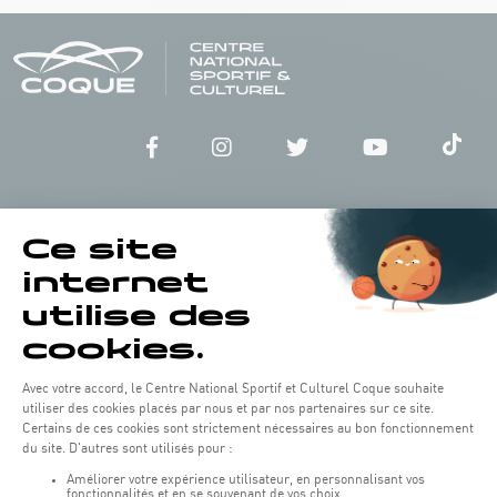
Horaires d'ouverture du batiment de la Coque :
Lundi - vendredi : 06h30 - 22h00
Weekend : 07h30 - 19h00
Pensez à vous informer des horaires d'ouverture de chaque activité.
Accès :
COQUE • 2 rue Léon Hengen, Luxembourg (L-1745)
Transport en commun: Arrêt Tram "Coque"