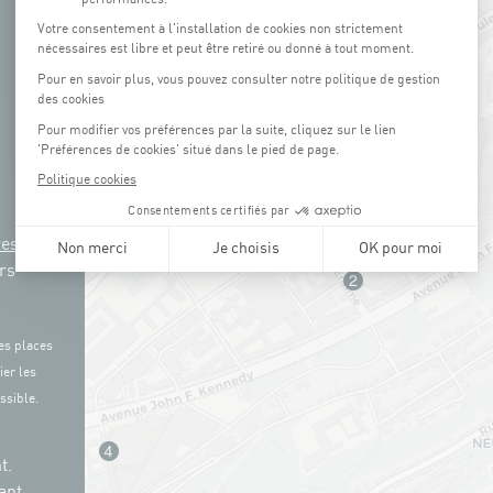
res
rs
es places
ier les
ssible.
t.
ant,