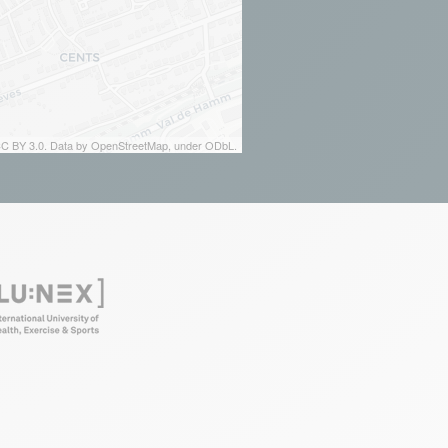
 CC BY 3.0. Data by OpenStreetMap, under ODbL.