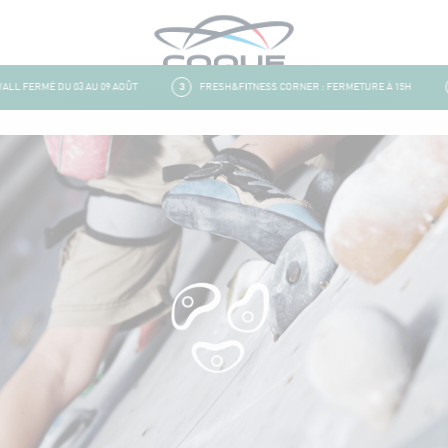
 FERMÉ DU 03 AU 09 AOÛT
3
FRESH&FITNESS CORNER : FERMETURE À 15H
4