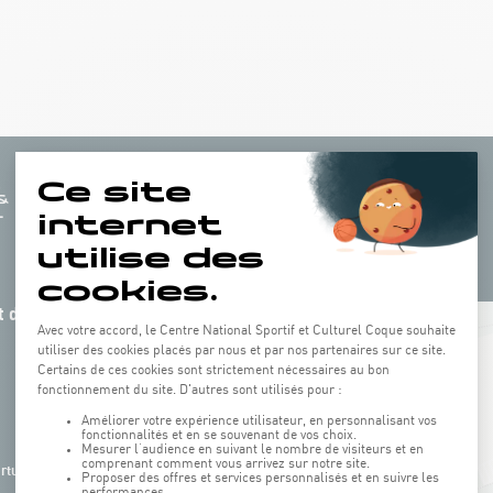
 de la
+
−
rture de