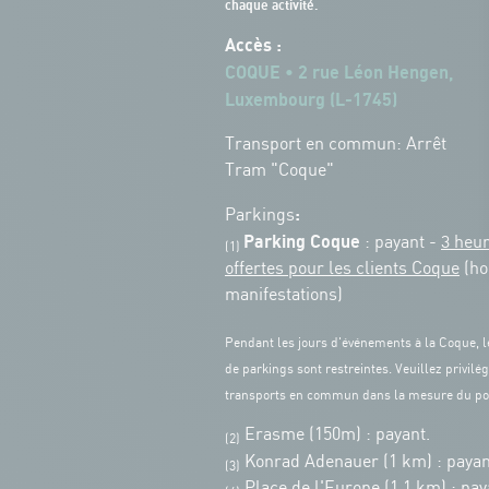
chaque activité.
Accès :
COQUE • 2 rue Léon Hengen,
Luxembourg (L-1745)
Transport en commun: Arrêt
Tram "Coque"
:
Parkings
Parking Coque
: payant -
3 heu
(1)
offertes pour les clients Coque
(ho
manifestations)
Pendant les jours d'événements à la Coque, l
de parkings sont restreintes. Veuillez privilég
transports en commun dans la mesure du po
Erasme (150m) : payant.
(2)
Konrad Adenauer (1 km)
:
payan
(3)
Place de l'Europe (1.1 km) : pay