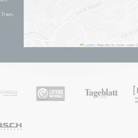
n Tram.
Leaflet
|
Map tiles by Carto, under