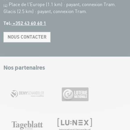
Place de l'Europe (1.1 km) : payant, connexion Tram.
(4)
Glacis (2.5 km) : payant, connexion Tram.
Tel:
+352 43 60 60 1
NOUS CONTACTER
Leaflet
|
Map tiles by Carto, under CC BY 3.0. Data by OpenStreetMap, under
ODbL.
+
−
Nos partenaires