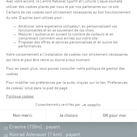
Lundi - vendredi : 06h30 - 22h00
Weekend : 07h30 - 19h00
Pensez à vous informer des horaires d'ouverture de chaque activité.
Accès :
COQUE • 2 rue Léon Hengen, Luxembourg (L-1745)
Transport en commun: Arrêt Tram "Coque"
:
Parkings
Parking Coque
: payant -
3 heures offertes pour les
(1)
clients Coque
(hors manifestations)
Pendant les jours d'événements à la Coque, les places de parkings sont
restreintes. Veuillez privilégier les transports en commun dans la mesure du
possible.
Erasme (150m) : payant.
(2)
Konrad Adenauer (1 km)
:
payant.
(3)