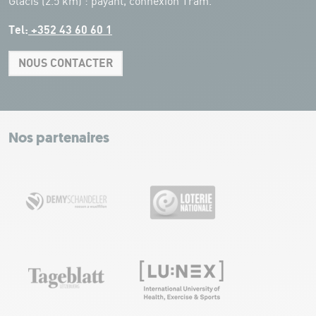
Glacis (2.5 km) : payant, connexion Tram.
Tel:
+352 43 60 60 1
NOUS CONTACTER
Leaflet
|
Map tiles by Carto, under CC BY 3.0. Data by OpenStreetMap, under
ODbL.
+
−
Nos partenaires