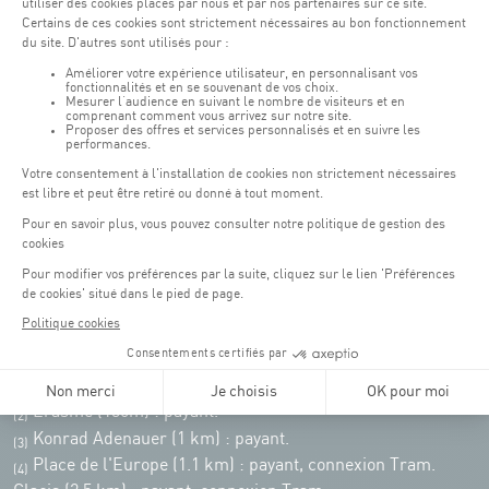
Weekend : 07h30 - 19h00
Pensez à vous informer des horaires d'ouverture de chaque activité.
Accès :
COQUE • 2 rue Léon Hengen, Luxembourg (L-1745)
Transport en commun: Arrêt Tram "Coque"
:
Parkings
Parking Coque
: payant -
3 heures offertes pour les
(1)
clients Coque
(hors manifestations)
Pendant les jours d'événements à la Coque, les places de parkings sont
restreintes. Veuillez privilégier les transports en commun dans la mesure du
possible.
Erasme (150m) : payant.
(2)
Konrad Adenauer (1 km)
:
payant.
(3)
Place de l'Europe (1.1 km) : payant, connexion Tram.
(4)