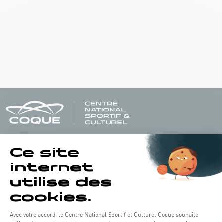
Horaires d'ouverture du batiment de la Coque :
Lundi - vendredi : 06h30 - 22h00