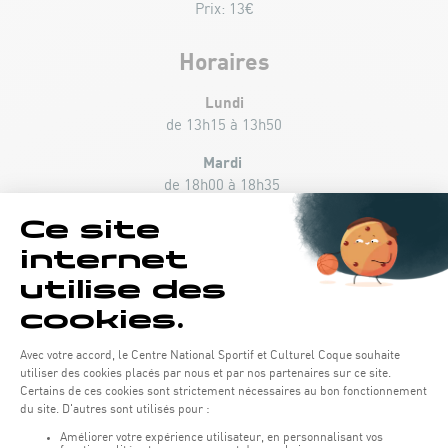
Prix: 13€
Horaires
Lundi
de 13h15 à 13h50
Mardi
de 18h00 à 18h35
Dimanche
de 16h40 à 17h15
avec Filip