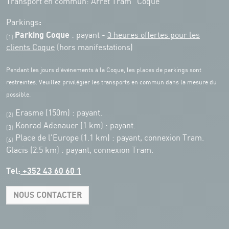
Transport en commun: Arrêt Tram "Coque"
:
Parkings
Parking Coque
: payant -
3 heures offertes pour les
(1)
clients Coque
(hors manifestations)
Pendant les jours d'événements à la Coque, les places de parkings sont
restreintes. Veuillez privilégier les transports en commun dans la mesure du
possible.
Erasme (150m) : payant.
(2)
Konrad Adenauer (1 km)
:
payant.
(3)
Place de l'Europe (1.1 km) : payant, connexion Tram.
(4)
Glacis (2.5 km) : payant, connexion Tram.
Tel:
+352 43 60 60 1
NOUS CONTACTER
Leaflet
|
Map tiles by Carto, under CC BY 3.0. Data by OpenStreetMap, under
ODbL.