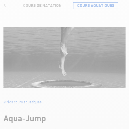
RIFS
COURS DE NATATION
COURS AQUATIQUES
Aqua-Jump
≤ Nos cours aquatiques
Aqua-Jump