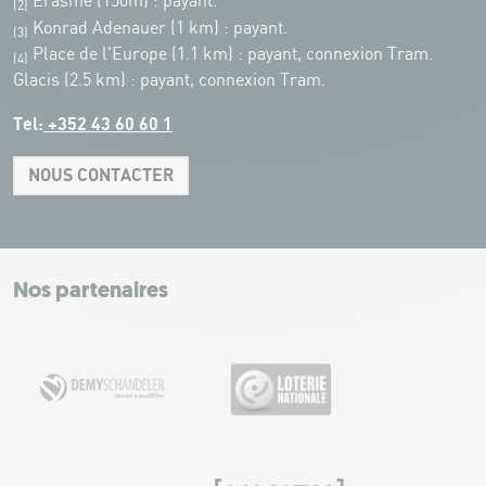
Erasme (150m) : payant.
(2)
Konrad Adenauer (1 km)
:
payant.
(3)
Place de l'Europe (1.1 km) : payant, connexion Tram.
(4)
Glacis (2.5 km) : payant, connexion Tram.
Tel:
+352 43 60 60 1
NOUS CONTACTER
Leaflet
|
Map tiles by Carto, under CC BY 3.0. Data by OpenStreetMap, under
ODbL.
+
−
Nos partenaires