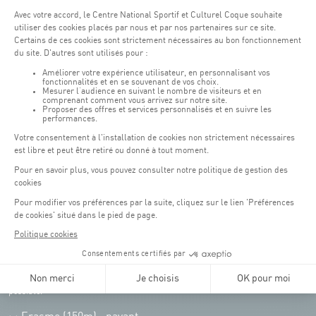
Horaires d'ouverture du batiment de la Coque :
Lundi - vendredi : 06h30 - 22h00
Weekend : 07h30 - 19h00
Pensez à vous informer des horaires d'ouverture de chaque activité.
Accès :
COQUE • 2 rue Léon Hengen, Luxembourg (L-1745)
Transport en commun: Arrêt Tram "Coque"
:
Parkings
Parking Coque
: payant -
3 heures offertes pour les
(1)
clients Coque
(hors manifestations)
Pendant les jours d'événements à la Coque, les places de parkings sont
restreintes. Veuillez privilégier les transports en commun dans la mesure du
possible.