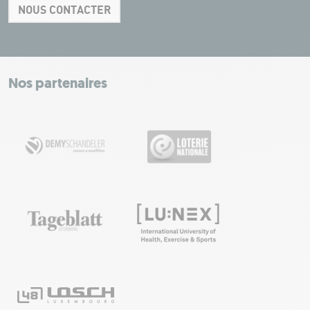
NOUS CONTACTER
Leaflet
|
Map tiles by Carto, under CC BY 3.0. Data by OpenStreetMap, under
ODbL.
+
−
Nos partenaires