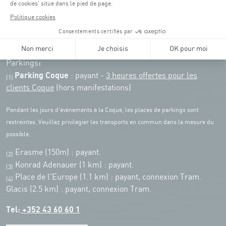
Accès :
COQUE • 2 rue Léon Hengen, Luxembourg (L-1745)
Transport en commun: Arrêt Tram "Coque"
:
Parkings
Parking Coque
: payant -
3 heures offertes pour les
(1)
clients Coque
(hors manifestations)
Pendant les jours d'événements à la Coque, les places de parkings sont
restreintes. Veuillez privilégier les transports en commun dans la mesure du
possible.
Erasme (150m) : payant.
(2)
Konrad Adenauer (1 km)
:
payant.
(3)
Place de l'Europe (1.1 km) : payant, connexion Tram.
(4)
Glacis (2.5 km) : payant, connexion Tram.
Tel:
+352 43 60 60 1