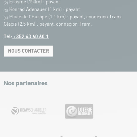
Erasme (150m) : payant.
(2)
Konrad Adenauer (1 km)
:
payant.
(3)
Place de l'Europe (1.1 km) : payant, connexion Tram.
(4)
Glacis (2.5 km) : payant, connexion Tram.
Tel:
+352 43 60 60 1
NOUS CONTACTER
Leaflet
|
Map tiles by Carto, under CC BY 3.0. Data by OpenStreetMap, under
ODbL.
+
−
Nos partenaires