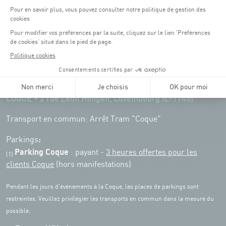
Horaires d'ouverture du batiment de la Coque :
Lundi - vendredi : 06h30 - 22h00
Weekend : 07h30 - 19h00
Pensez à vous informer des horaires d'ouverture de chaque activité.
Accès :
COQUE • 2 rue Léon Hengen, Luxembourg (L-1745)
Transport en commun: Arrêt Tram "Coque"
:
Parkings
Parking Coque
: payant -
3 heures offertes pour les
(1)
clients Coque
(hors manifestations)
Pendant les jours d'événements à la Coque, les places de parkings sont
restreintes. Veuillez privilégier les transports en commun dans la mesure du
possible.